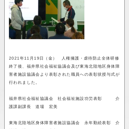
o
n
2021
年
11
月
19
日（金） 人権擁護・虐待防止全体研修
終了後、福井県社会福祉協議会及び東海北陸地区身体障
害者施設協議会より表彰された職員への表彰状授与式が
行われました。
福井県社会福祉協議会 社会福祉施設功労表彰 介
護課副課長 道場 宏美
東海北陸地区身体障害者施設協議会 永年勤続表彰 介