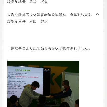
護課副課長 道場 宏美
東海北陸地区身体障害者施設協議会 永年勤続表彰 介
護課副主任 桝田 智之
田原理事長より記念品と表彰状が授与されました。