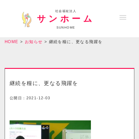
社会福祉法人
サンホーム
T
o
SUNHOME
g
HOME
>
お知らせ
>
継続を糧に、更なる飛躍を
g
l
e
n
a
継続を糧に、更なる飛躍を
v
i
公開日：
2021-12-03
g
a
t
i