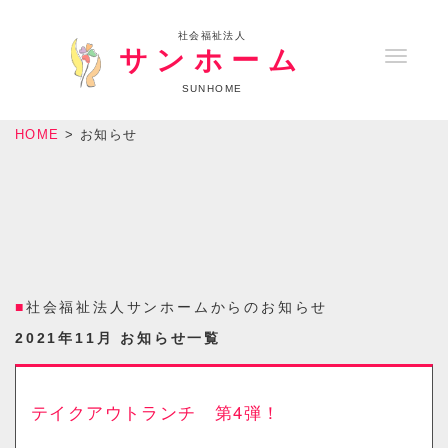
社会福祉法人
サンホーム
T
o
SUNHOME
g
HOME
>
お知らせ
g
l
e
n
a
v
社会福祉法人サンホームからのお知らせ
i
2021年11月 お知らせ一覧
g
a
t
テイクアウトランチ 第4弾！
i