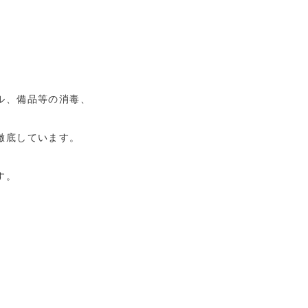
ル、備品等の消毒、
徹底しています。
す。