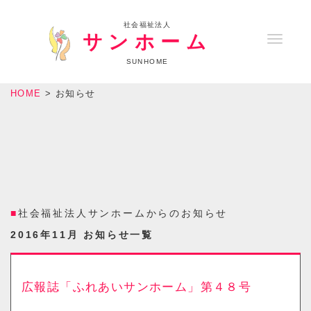
社会福祉法人
サンホーム
T
o
SUNHOME
g
HOME
>
お知らせ
g
l
e
n
a
v
社会福祉法人サンホームからのお知らせ
i
2016年11月 お知らせ一覧
g
a
t
広報誌「ふれあいサンホーム」第４８号
i