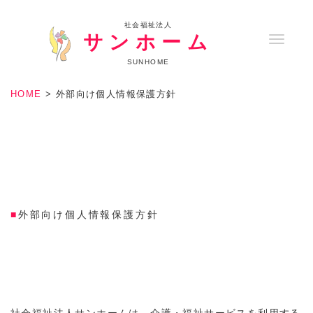
社会福祉法人
サンホーム
T
o
SUNHOME
g
HOME
>
外部向け個人情報保護方針
g
l
e
n
a
v
外部向け個人情報保護方針
i
g
a
t
i
社会福祉法人サンホームは、介護・福祉サービスを利用する