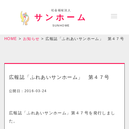
社会福祉法人
サンホーム
T
o
SUNHOME
g
HOME
>
お知らせ
>
広報誌「ふれあいサンホーム」 第４７号
g
l
e
n
a
広報誌「ふれあいサンホーム」 第４７号
v
i
公開日：
2016-03-24
g
a
広報誌「ふれあいサンホーム」第４７号を発行しまし
t
た。
i