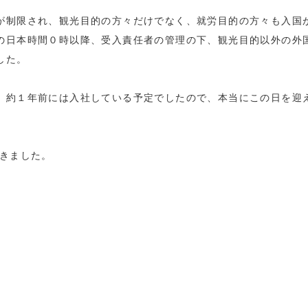
が制限され、観光目的の方々だけでなく、就労目的の方々も入国
の日本時間
０
時以降、受入責任者の管理の下、観光目的以外の外
した。
、約
１
年前には入社している予定でしたので、本当にこの日を迎
きました。