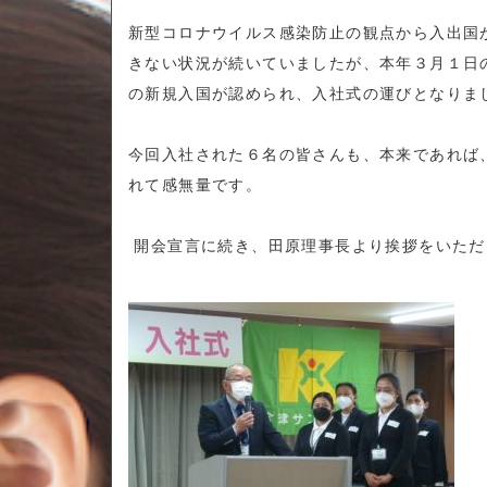
新型コロナウイルス感染防止の観点から入出国
きない状況が続いていましたが、本年３月１日
の新規入国が認められ、入社式の運びとなりま
今回
入社された
６
名の皆さんも、本来であれば
れて感無量です。
開会宣言に続き、田原理事長より挨拶をいただ