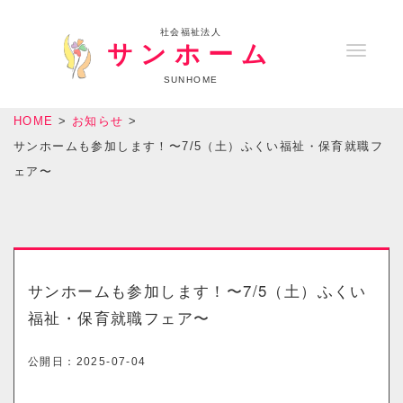
社会福祉法人
サンホーム
T
o
SUNHOME
g
HOME
>
お知らせ
>
g
サンホームも参加します！〜7/5（土）ふくい福祉・保育就職フ
l
ェア〜
e
n
a
v
i
サンホームも参加します！〜7/5（土）ふくい
g
福祉・保育就職フェア〜
a
t
公開日：
2025-07-04
i