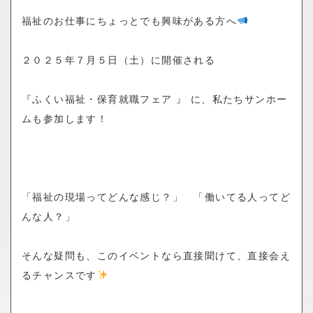
o
福祉のお仕事
にちょっとでも興味がある方へ
n
２０２５年７月５日（土）に開催される
『ふくい福祉・保育就職フェア 』
に、私たち
サンホー
ム
も参加します！
「福祉の現場ってどんな感じ？」 「働いてる人ってど
んな人？」
そんな疑問も、このイベントなら
直接聞けて、直接会え
るチャンスです