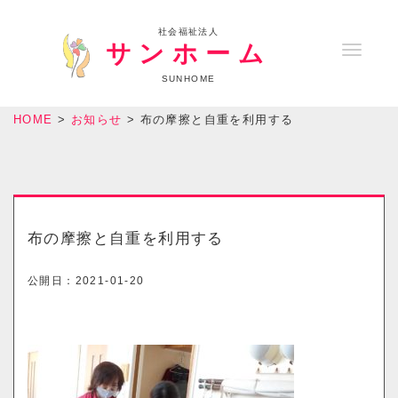
社会福祉法人
サンホーム
T
o
SUNHOME
g
HOME
>
お知らせ
>
布の摩擦と自重を利用する
g
l
e
n
a
布の摩擦と自重を利用する
v
i
公開日：
2021-01-20
g
a
t
i