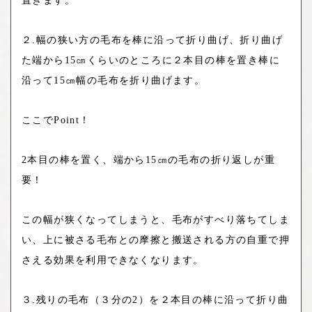
置きます。
２
.
幅の狭い方の毛布を棒に沿って折り曲げ、折り曲げ
た端から
15
㎝くらいのところに２本目の棒を置き棒に
沿って
15
㎝幅の毛布を折り曲げます。
ここで
Point
！
2
本目の棒を置く、
端から
15
㎝
の毛布の折り返しが重
要！
この幅が狭くなってしまうと、毛布がすべり落ちてしま
い、上に被さる毛布との摩擦と搬送される方の自重で押
さえる効果を利用できなくなります。
３
.
残りの毛布（３分の
2
）を２本目の棒に沿って折り曲