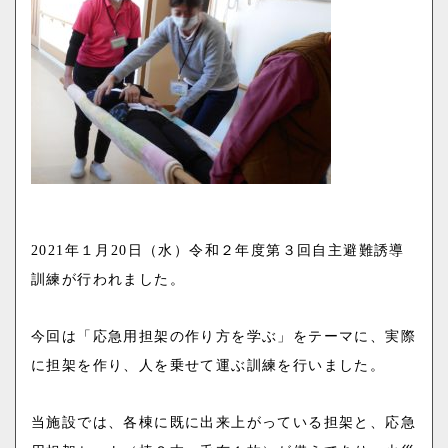
o
n
2021
年１月
20
日（水）令和２年度第３回自主避難誘導
訓練が行われました。
今回は「応急用担架の作り方を学ぶ」をテーマに、実際
に担架を作り、人を乗せて運ぶ訓練を行いました。
当施設では、各棟に既に出来上がっている担架と、応急