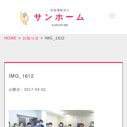
社会福祉法人
サンホーム
T
o
SUNHOME
g
HOME
>
お知らせ
>
IMG_1612
g
l
e
n
a
IMG_1612
v
i
公開日：
2017-03-02
g
a
t
i