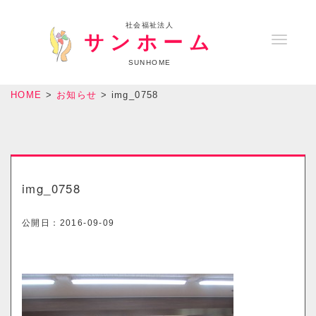
社会福祉法人
サンホーム
T
o
SUNHOME
g
HOME
>
お知らせ
>
img_0758
g
l
e
n
a
img_0758
v
i
公開日：
2016-09-09
g
a
t
i