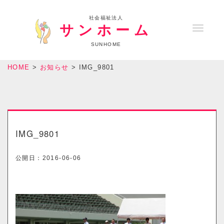
社会福祉法人
サンホーム
T
o
SUNHOME
g
HOME
>
お知らせ
>
IMG_9801
g
l
e
n
a
IMG_9801
v
i
公開日：
2016-06-06
g
a
t
i