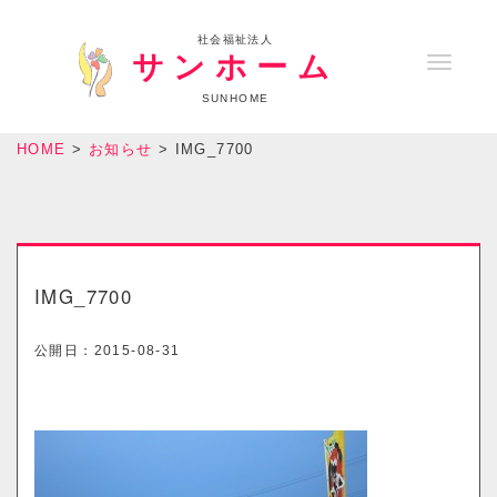
社会福祉法人
サンホーム
T
o
SUNHOME
g
HOME
>
お知らせ
>
IMG_7700
g
l
e
n
a
IMG_7700
v
i
公開日：
2015-08-31
g
a
t
i