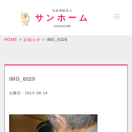
社会福祉法人
サンホーム
T
o
SUNHOME
g
HOME
>
お知らせ
>
IMG_6029
g
l
e
n
a
IMG_6029
v
i
公開日：
2015-08-14
g
a
t
i