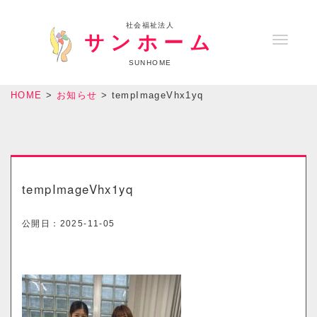
社会福祉法人
サンホーム
T
o
SUNHOME
g
HOME
>
お知らせ
>
tempImageVhx1yq
g
l
e
n
a
tempImageVhx1yq
v
i
公開日：
2025-11-05
g
a
t
i