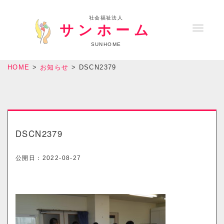
社会福祉法人
サンホーム
T
o
SUNHOME
g
HOME
>
お知らせ
>
DSCN2379
g
l
e
n
a
DSCN2379
v
i
公開日：
2022-08-27
g
a
t
i