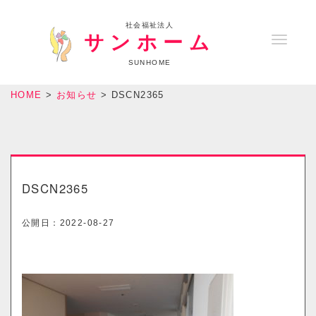
社会福祉法人
サンホーム
T
o
SUNHOME
g
HOME
>
お知らせ
>
DSCN2365
g
l
e
n
a
DSCN2365
v
i
公開日：
2022-08-27
g
a
t
i