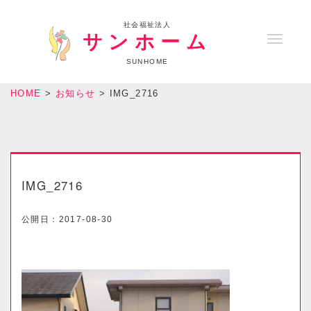
社会福祉法人
サンホーム
T
o
SUNHOME
g
HOME
>
お知らせ
>
IMG_2716
g
l
e
n
a
IMG_2716
v
i
公開日：
2017-08-30
g
a
t
i