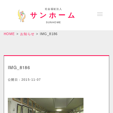
社会福祉法人
サンホーム
T
o
SUNHOME
g
HOME
>
お知らせ
>
IMG_8186
g
l
e
n
a
IMG_8186
v
i
公開日：
2015-11-07
g
a
t
i