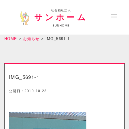
社会福祉法人
サンホーム
T
o
SUNHOME
g
HOME
>
お知らせ
>
IMG_5691-1
g
l
e
n
a
IMG_5691-1
v
i
公開日：
2019-10-23
g
a
t
i