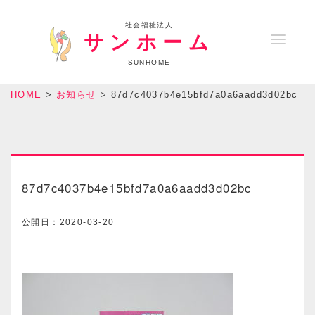
社会福祉法人
サンホーム
T
o
SUNHOME
g
HOME
>
お知らせ
>
87d7c4037b4e15bfd7a0a6aadd3d02bc
g
l
e
n
a
87d7c4037b4e15bfd7a0a6aadd3d02bc
v
i
公開日：
2020-03-20
g
a
t
i