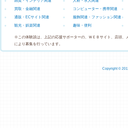
●
雑貨・インテリア関連
●
人材・求人関連
●
●
買取・金融関連
●
コンピューター・携帯関連
●
●
通販・ECサイト関連
●
服飾関連・ファッション関連
●
●
観光・娯楽関連
●
趣味・便利
●
※この体験談は、上記の応援サポーターの、ＷＥＢサイト、店頭、
により募集を行っています。
Copyright © 2011